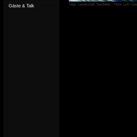
Tags:
Landschaft: See/Meer
·
Tiere: Luft
·
Geg
Gäste & Talk