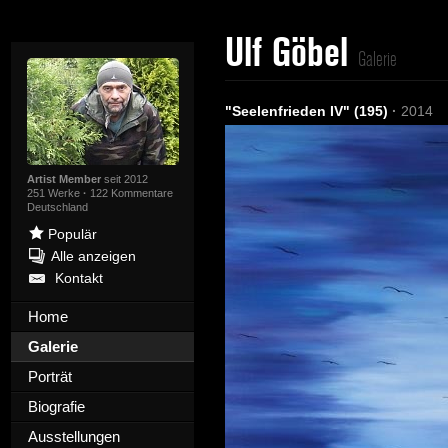
Ulf Göbel
Galerie
"Seelenfrieden IV" (195)
·
2014
Artist Member
seit 2012
251 Werke
·
122 Kommentare
Deutschland
Populär
Alle anzeigen
Kontakt
Home
Galerie
Porträt
Biografie
Ausstellungen