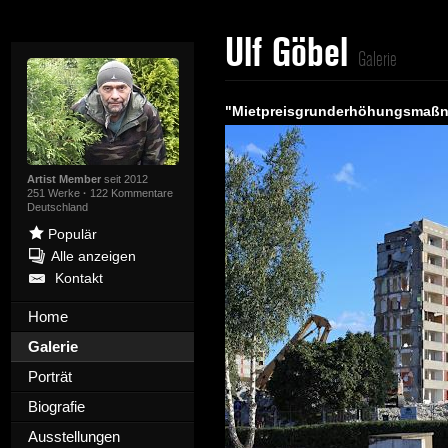
Ulf Göbel
Galerie
"Mietpreisgrunderhöhungsmaßn
Artist Member
seit 2012
251 Werke
·
122 Kommentare
Deutschland
Populär
Alle anzeigen
Kontakt
Home
Galerie
Porträt
Biografie
Ausstellungen