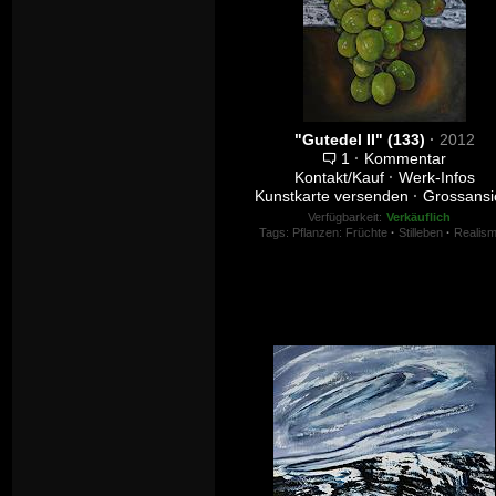
"Gutedel II" (133)
·
2012
1
·
Kommentar
Kontakt/Kauf
·
Werk-Infos
Kunstkarte versenden
·
Grossansi
Verfügbarkeit:
Verkäuflich
Tags:
Pflanzen: Früchte
·
Stilleben
·
Realis