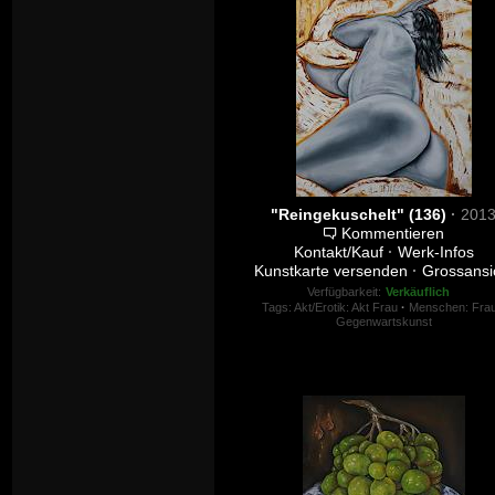
"Reingekuschelt" (136)
·
201
Kommentieren
Kontakt/Kauf
·
Werk-Infos
Kunstkarte versenden
·
Grossansi
Verfügbarkeit:
Verkäuflich
Tags:
Akt/Erotik: Akt Frau
·
Menschen: Fra
Gegenwartskunst