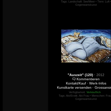
Tags:
Landschaft: See/Meer
·
Tiere: Luft
Gegenwartskunst
"Auszeit" (120)
·
2012
Kommentieren
Kontakt/Kauf
·
Werk-Infos
Kunstkarte versenden
·
Grossansi
Verfügbarkeit:
Verkäuflich
Tags:
Akt/Erotik: Akt Frau
·
Menschen: Fra
Gegenwartskunst