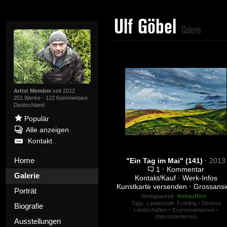
Ulf Göbel
Galerie
Artist Member
seit 2012
251 Werke
·
122 Kommentare
Deutschland
Populär
Alle anzeigen
Kontakt
Home
"Ein Tag im Mai" (141)
·
2013
1
·
Kommentar
Galerie
Kontakt/Kauf
·
Werk-Infos
Kunstkarte versenden
·
Grossansi
Porträt
Verfügbarkeit:
Verkäuflich
Tags:
Landschaft: Frühling
·
Diverse
Biografie
Landschaften
·
Expressionismus
·
Impressionismus
Ausstellungen