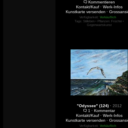
Kommentieren
Kontakt/Kauf
·
Werk-Infos
Kunstkarte versenden
·
Grossansi
Verfügbarkeit:
Verkäuflich
Tags:
Stilleben
·
Pflanzen: Früchte
·
Gegenwartskunst
"Odyssee" (124)
·
2012
1
·
Kommentar
Kontakt/Kauf
·
Werk-Infos
Kunstkarte versenden
·
Grossansi
Verfügbarkeit:
Verkäuflich