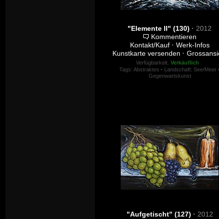
"Elemente II" (130)
·
2012
Kommentieren
Kontakt/Kauf
·
Werk-Infos
Kunstkarte versenden
·
Grossansi
Verfügbarkeit:
Verkäuflich
Tags:
Abstraktes
·
Landschaft: See/Meer
Gegenwartskunst
"Aufgetischt" (127)
·
2012