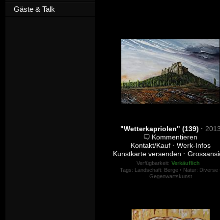
Gäste & Talk
"Wetterkapriolen" (139)
·
201
Kommentieren
Kontakt/Kauf
·
Werk-Infos
Kunstkarte versenden
·
Grossansi
Verfügbarkeit:
Verkäuflich
Tags:
Landschaft: Berge
·
Natur: Diverse
Gegenwartskunst