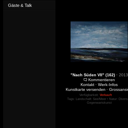
Gäste & Talk
"Nach Süden VII" (162)
·
2013
Kommentieren
Kontakt
·
Werk-Infos
Kunstkarte versenden
·
Grossansi
Verfügbarkeit:
Verkauft
Tags:
Landschaft: See/Meer
·
Natur: Divers
Gegenwartskunst