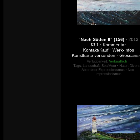
"Nach Süden II" (156)
·
2013
1
·
Kommentar
Kontakt/Kauf
·
Werk-Infos
Kunstkarte versenden
·
Grossansi
Verfügbarkeit:
Verkäuflich
Tags:
Landschaft: See/Meer
·
Natur: Divers
Abstrakter Expressionismus
·
Neo-
Impressionismus