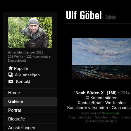
Ulf Göbel
Galerie
Artist Member
seit 2012
251 Werke
·
122 Kommentare
Deutschland
Populär
Alle anzeigen
Kontakt
Home
"Nach Süden X" (165)
·
2014
Kommentieren
Galerie
Kontakt/Kauf
·
Werk-Infos
Kunstkarte versenden
·
Grossansi
Porträt
Verfügbarkeit:
Verkäuflich
Tags:
Landschaft: See/Meer
·
Natur: Divers
Biografie
Neo-Impressionismus
Ausstellungen