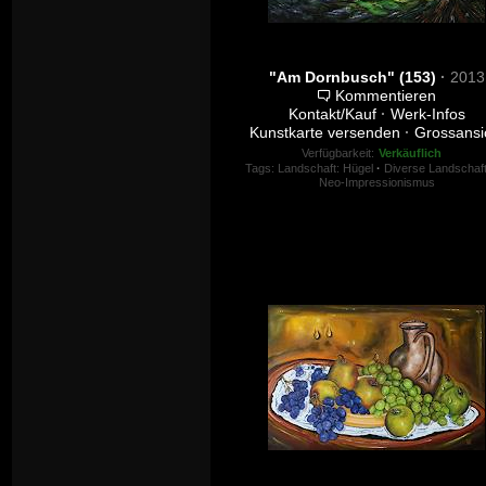
"Am Dornbusch" (153)
·
2013
Kommentieren
Kontakt/Kauf
·
Werk-Infos
Kunstkarte versenden
·
Grossansi
Verfügbarkeit:
Verkäuflich
Tags:
Landschaft: Hügel
·
Diverse Landschaf
Neo-Impressionismus