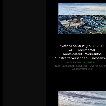
"Vater-Tochter" (159)
·
2013
1
·
Kommentar
Kontakt/Kauf
·
Werk-Infos
Kunstkarte versenden
·
Grossansi
Verfügbarkeit:
Verkäuflich
Tags:
Landschaft: See/Meer
·
Diverse Gefüh
Gegenwartskunst