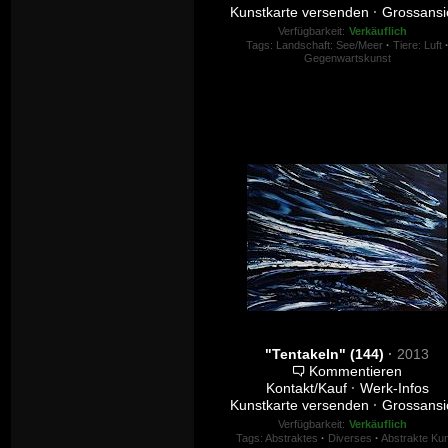
Kunstkarte versenden
·
Grossansi
Verfügbarkeit:
Verkäuflich
Tags:
Landschaft: See/Meer
·
Tiere: Luft
Gegenwartskunst
"Tentakeln" (144)
·
2013
Kommentieren
Kontakt/Kauf
·
Werk-Infos
Kunstkarte versenden
·
Grossansi
Verfügbarkeit:
Verkäuflich
Tags:
Abstraktes
·
Diverses
·
Abstrakte Ku