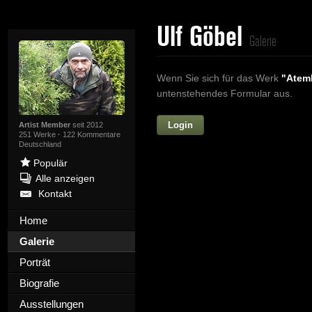
Ulf Göbel
Galerie
Wenn Sie sich für das Werk
"Atem
untenstehendes Formular aus.
Login
Vorname
Artist Member
seit 2012
251 Werke
·
122 Kommentare
Deutschland
Populär
Alle anzeigen
Nachname
Kontakt
E-mail
Home
Galerie
Ihre Nachricht
Porträt
Biografie
Ausstellungen