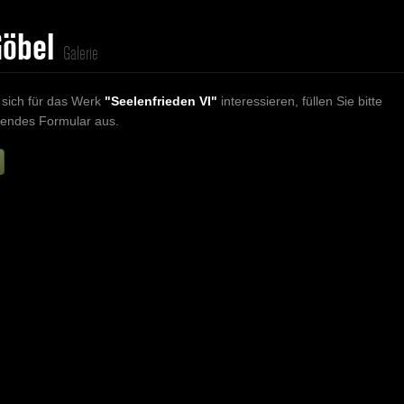
Göbel
Galerie
sich für das Werk
"Seelenfrieden VI"
interessieren, füllen Sie bitte
endes Formular aus.
Vorname
Nachname
E-mail
re Nachricht