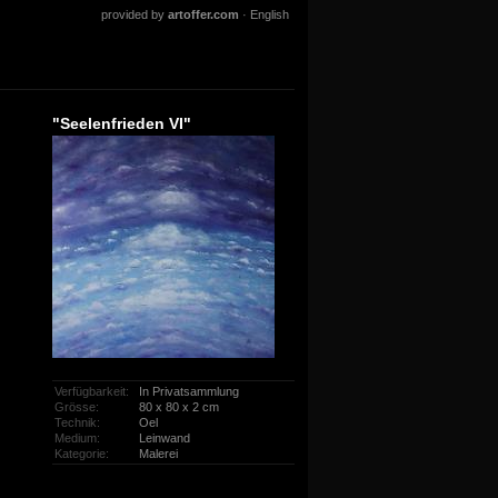
provided by
artoffer.com
·
English
"Seelenfrieden VI"
Verfügbarkeit:
In Privatsammlung
Grösse:
80 x 80 x 2 cm
Technik:
Oel
Medium:
Leinwand
Kategorie:
Malerei