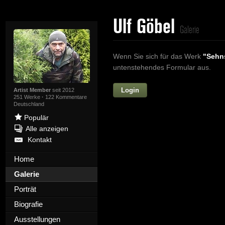
Ulf Göbel
Galerie
Wenn Sie sich für das Werk
"Sehns
untenstehendes Formular aus.
Login
Vorname
Artist Member
seit 2012
251 Werke
·
122 Kommentare
Deutschland
Populär
Alle anzeigen
Nachname
Kontakt
E-mail
Home
Galerie
Ihre Nachricht
Porträt
Biografie
Ausstellungen